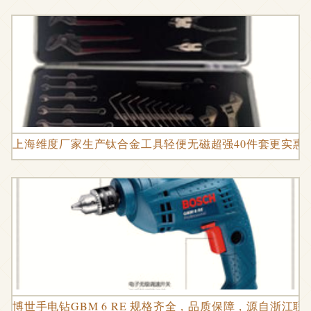
上海维度厂家生产钛合金工具轻便无磁超强40件套更实惠图
博世手电钻GBM 6 RE 规格齐全，品质保障，源自浙江