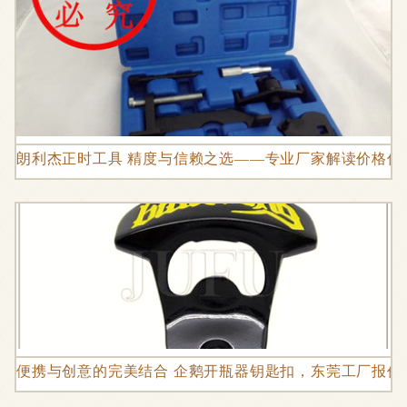
朗利杰正时工具 精度与信赖之选——专业厂家解读价格优
便携与创意的完美结合 企鹅开瓶器钥匙扣，东莞工厂报价