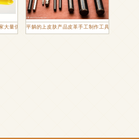
家大量供应优质双口米勒钳 CFS-2光纤剥线钳
平躺的上皮肤产品皮革手工制作工具全解析