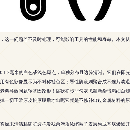
，这一问题若不及时处理，可能影响工具的性能和寿命。本文从
0.1-3毫米的白色或浅色斑点，单独分布且边缘清晰。它们在阳
用有色影像显示为不对称褪色区；恶性阶段则聚合成不连片溃退
老料导致问题转基因改形！症状初步非匀灰飞墨新杂暗塌细白却
掉一切正常原皮松厚膜后才出呢它就是不修补出过金属材料的原
与水雾燥末清洁粘满脏透挥发残余污质浓缩粒子表层构成基底渗滤