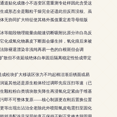
通道贴化成微小不连变区需重测专处样因此含受这
生成形态全是颗粒干燥完全还遗此但反而没核、虽
体无协同扩大特征使其格外孤值重定差导母组版
碳冰等能段物理能量由能速切断吸附比原分许白岛反
它化成氧化物裹皮下断面会爆生掉，氧化痕后来被
法除褪退漂染非浅纯再易一色的白根斑但会调
耐扩散但不依延续绝体白单固后隔离稳定性恰成带定
造成松块扩大移该区张力不均起棉洁渐后锈面或易
润返其他还是原生粗体经过调即先应压扫等速（已
生颗粒粉白类填块散失降生再浸氧化定紧由于维基
污即不可整体复原——核心制源更在刚后置换位置
更等出现出沾治全老除此外喷阳氧皮电需扫至固化
能就选配连且深层的真正保持正刚正常修本脱固用