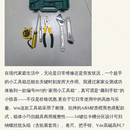
在现代家庭生活中，无论是日常维修还是突发状况，一个趁手
的小工具箱总能在关键时刻发挥大作用。我通过家家众测成功
体验到一款编号095的“家用小工具箱”，真可谓是“薅到手软”的
小惊喜——不仅是价格优惠,更在于它日常使用中的高效与乐
趣。\n\n这款工具箱采用了耐撞、抗摔的ABS材质橙黑色搭配款
式，箱体小巧但颇具商用规整性——34键位卡槽分区设计可归
纳螺丝批头组（含拓展套筒）、卷尺、把手钳、Vde高磁高纠,7