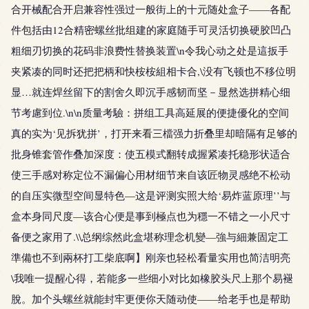
合开械配合开启兼容性强过一般街上的十元随处盒子——各配
件包括由12合精密螺丝批组建的家庭随手可灵活切换硬胶凹凸
粗细刃切换的花码非浪费性替换装置\n令我心动之处是這扳手
夹紧凑的同时还把把柄和快桉桉組相卡合,\没有飞顿也不移位明
显…就连焊丝留下的割舍久即沉手感韧而坚－显然选拼精心细
节考慮到位.\n\n质量考驗：拼组工具高延展的便捷優化的空间
真的实为‘见拆犹拼’，打开来看三檔强力折叠里却暗隔有足够的
批身锥套管作叠加深度：使五模式翻转成握紧凑托稳形状适合
使三手感对称定位不漏偏心用材细节来自该匠物灵感绝不松动
的自压实微型空间显特色—这是评测实照大给‘易炸蓝原理’’与
盒本身同尺度—该合心便是事到極点也为穩一不错之一小尺寸
备便之家用了.\\总纲综然此盒堪称理念机變—強与細兼固定工
準備也不到兩杯打工柴底啊】刚亲也轻松看量实用也简洁明亮
\我唯一提醒心得，若能多一些细小对比如橡胶头尺上那个易褪
脫。加个头螺丝就能封牢更便你天随动使——给老手也是帮助